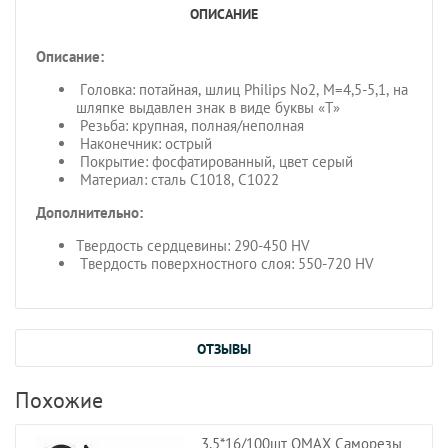
ОПИСАНИЕ
Описание:
Головка: потайная, шлиц Philips No2, M=4,5-5,1, на
шляпке выдавлен знак в виде буквы «Т»
Резьба: крупная, полная/неполная
Наконечник: острый
Покрытие: фосфатированный, цвет серый
Материал: сталь C1018, C1022
Дополнительно:
Твердость сердцевины: 290-450 HV
Твердость поверхностного слоя: 550-720 HV
ОТЗЫВЫ
Похожие
3,5*16/100шт OMAX Саморезы