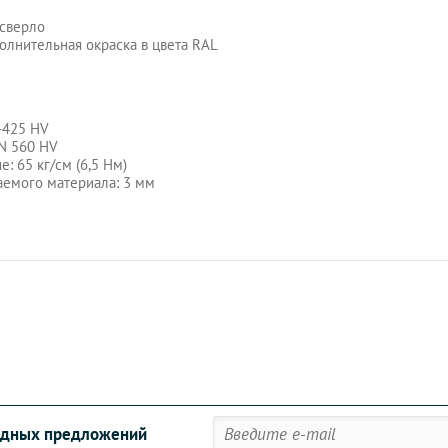
сверло
олнительная окраска в цвета RAL
-425 HV
N 560 HV
: 65 кг/см (6,5 Нм)
емого материала: 3 мм
годных предложений