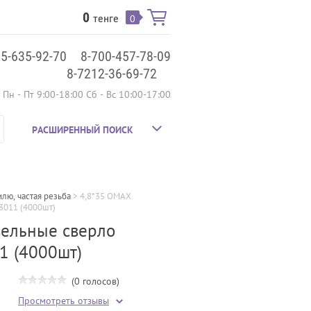
0
тенге
0
75-635-92-70
8-700-457-78-09
8-7212-36-69-72
Пн - Пт 9:00-18:00 Сб - Вс 10:00-17:00
РАСШИРЕННЫЙ ПОИСК
лю, частая резьба
 > 
4,8*35 OMAX 
3011 (4000шт)
вельные сверло
1 (4000шт)
(0 голосов)
Просмотреть отзывы