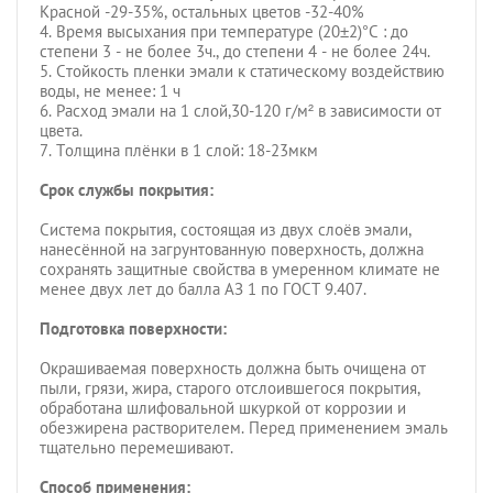
Красной -29-35%, остальных цветов -32-40%
4. Время высыхания при температуре (20±2)°С : до
степени 3 - не более 3ч., до степени 4 - не более 24ч.
5. Стойкость пленки эмали к статическому воздействию
воды, не менее: 1 ч
6. Расход эмали на 1 слой,30-120 г/м² в зависимости от
цвета.
7. Толщина плёнки в 1 слой: 18-23мкм
Срок службы покрытия:
Система покрытия, состоящая из двух слоёв эмали,
нанесённой на загрунтованную поверхность, должна
сохранять защитные свойства в умеренном климате не
менее двух лет до балла АЗ 1 по ГОСТ 9.407.
Подготовка поверхности:
Окрашиваемая поверхность должна быть очищена от
пыли, грязи, жира, старого отслоившегося покрытия,
обработана шлифовальной шкуркой от коррозии и
обезжирена растворителем. Перед применением эмаль
тщательно перемешивают.
Способ применения: