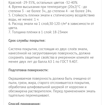
Красной -29-35%, остальных цветов -32-40%
4. Время высыхания при температуре (20±2)°С : до
степени 3 - не более 3ч., до степени 4 - не более 24ч.
5. Стойкость пленки эмали к статическому воздействию
воды, не менее: 1 ч
6. Расход эмали на 1 слой,30-120 г/м² в зависимости от
цвета.
7. Толщина плёнки в 1 слой: 18-23мкм
Срок службы покрытия:
Система покрытия, состоящая из двух слоёв эмали,
нанесённой на загрунтованную поверхность, должна
сохранять защитные свойства в умеренном климате не
менее двух лет до балла АЗ 1 по ГОСТ 9.407.
Подготовка поверхности:
Окрашиваемая поверхность должна быть очищена от
пыли, грязи, жира, старого отслоившегося покрытия,
обработана шлифовальной шкуркой от коррозии и
обезжирена растворителем. Перед применением эмаль
тщательно перемешивают.
Способ применения: