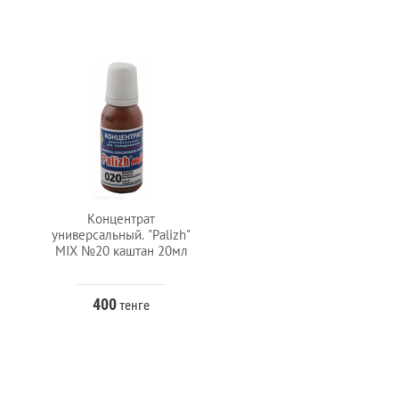
Концентрат
Концентрат
универсальный. "Palizh"
универсальный "Palizh
MIX №20 каштан 20мл
MIX №6 желтый
кукурузный 20мл
400
400
тенге
тенге