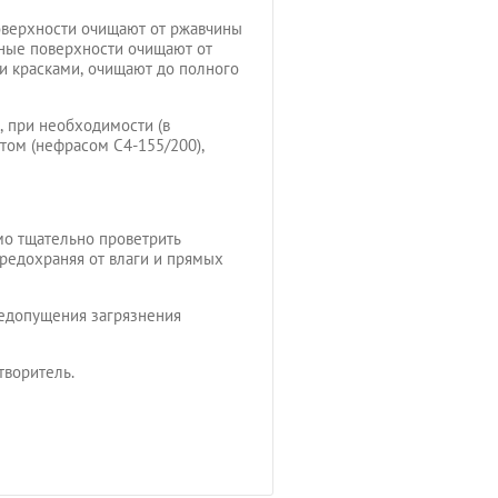
верхности очищают от ржавчины
ные поверхности очищают от
и красками, очищают до полного
 при необходимости (в
том (нефрасом С4-155/200),
мо тщательно проветрить
предохраняя от влаги и прямых
недопущения загрязнения
творитель.