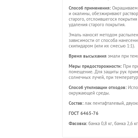
Способ применения:
Окрашиваемы
и окалины, обезжиривают раство
старого, отслоившегося покрыти
удаления старого покрытия.
Эмаль наносят методом распылен
зависимости от способа нанесени
скипидаром (или их смесью 1:1).
Время высыхания
эмали при темп
Меры предосторожности:
При про
помещение. Для защиты рук приме
солнечных лучей, при температур
Способ утилизации отходов:
Испол
окружающей среды.
Состав:
лак пентафталевый, двуоки
ГОСТ 6465-76
Фасовка:
банка 0,8 кг, банка 2,6 