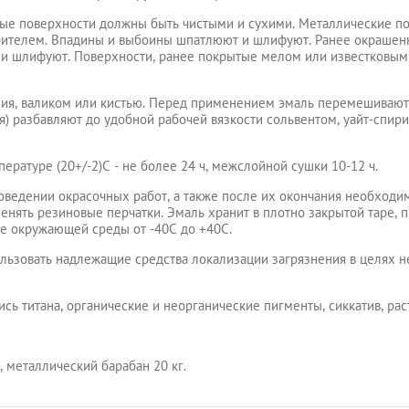
е поверхности должны быть чистыми и сухими. Металлические по
рителем. Впадины и выбоины шпатлюют и шлифуют. Ранее окрашен
я и шлифуют. Поверхности, ранее покрытые мелом или известковым
ия, валиком или кистью. Перед применением эмаль перемешивают,
я) разбавляют до удобной рабочей вязкости сольвентом, уайт-спири
ературе (20+/-2)С - не более 24 ч, межслойной сушки 10-12 ч.
ведении окрасочных работ, а также после их окончания необходи
нять резиновые перчатки. Эмаль хранит в плотно закрытой таре, 
е окружающей среды от -40С до +40С.
ьзовать надлежащие средства локализации загрязнения в целях 
сь титана, органические и неорганические пигменты, сиккатив, рас
кг, металлический барабан 20 кг.