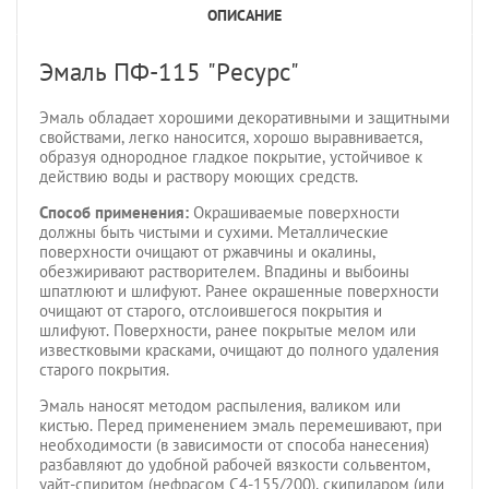
ОПИСАНИЕ
Эмаль ПФ-115 "Ресурс"
Эмаль обладает хорошими декоративными и защитными
свойствами, легко наносится, хорошо выравнивается,
образуя однородное гладкое покрытие, устойчивое к
действию воды и раствору моющих средств.
Способ применения:
Окрашиваемые поверхности
должны быть чистыми и сухими. Металлические
поверхности очищают от ржавчины и окалины,
обезжиривают растворителем. Впадины и выбоины
шпатлюют и шлифуют. Ранее окрашенные поверхности
очищают от старого, отслоившегося покрытия и
шлифуют. Поверхности, ранее покрытые мелом или
известковыми красками, очищают до полного удаления
старого покрытия.
Эмаль наносят методом распыления, валиком или
кистью. Перед применением эмаль перемешивают, при
необходимости (в зависимости от способа нанесения)
разбавляют до удобной рабочей вязкости сольвентом,
уайт-спиритом (нефрасом С4-155/200), скипидаром (или