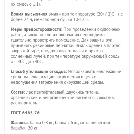
их смесью 1:1).
Время высыхания
эмали при температуре (20+/-2)С - не
более 24 ч, межслойной сушки 10-12 ч.
Меры предосторожности:
При проведении окрасочных
работ, а также после их окончания необходимо
тщательно проветрить помещение. Для защиты рук
применять резиновые перчатки. Эмаль хранит в плотно
закрытой таре, предохраняя от влаги и прямых
солнечных лучей, при температуре окружающей среды
от -40С до +40С.
Способ утилизации отходов:
Использовать надлежащие
средства локализации загрязнения в целях
недопущения загрязнения окружающей среды.
Состав:
лак пентафталевый, двуокись титана,
органические и неорганические пигменты, сиккатив,
растворитель.
ГОСТ 6465-76
Фасовка:
банка 0,8 кг, банка 2,6 кг, металлический
барабан 20 кг.