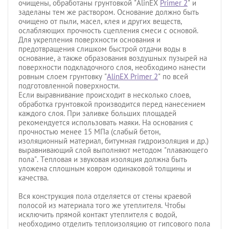
очищены, обработаны грунтовкой "АlinEX
Primer 2
" и
заделаны тем же раствором. Основание должно быть
очищено от пыли, масел, клея и других веществ,
ослабляющих прочность сцепления смеси с основой.
Для укрепления поверхности основания и
предотвращения слишком быстрой отдачи воды в
основание, а также образования воздушных пузырей на
поверхности подкладочного слоя, необходимо нанести
ровным слоем грунтовку "
АlinEX Primer 2
" по всей
подготовленной поверхности.
Если выравнивание происходит в несколько слоев,
обработка грунтовкой производится перед нанесением
каждого слоя. При заливке больших площадей
рекомендуется использовать маяки. На основания с
прочностью менее 15 МПа (слабый бетон,
изоляционный материал, битумная гидроизоляция и др.)
выравнивающий слой выполняют методом "плавающего
пола". Тепловая и звуковая изоляция должна быть
уложена сплошным ковром одинаковой толщины и
качества.
Вся конструкция пола отделяется от стены краевой
полосой из материала того же утеплителя. Чтобы
исключить прямой контакт утеплителя с водой,
необходимо отделить теплоизоляцию от гипсового пола