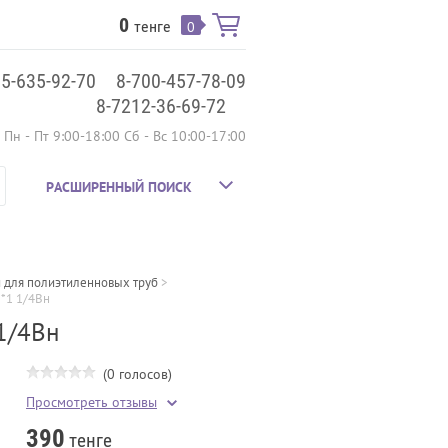
0
тенге
0
75-635-92-70
8-700-457-78-09
8-7212-36-69-72
Пн - Пт 9:00-18:00 Сб - Вс 10:00-17:00
РАСШИРЕННЫЙ ПОИСК
 для полиэтиленновых труб
 > 
*1 1/4Вн
1/4Вн
(0 голосов)
Просмотреть отзывы
390
тенге