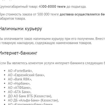
Крупногабаритный товар: 40
00-8000 тенге
до подъезда.
При стоимость заказа от 500 000 тенге
доставка осуществляется бе
габаритов товара.
Наличными курьеру
Вы оплачиваете заказ наличными курьеру при его получении. Вмест
и товарную накладную, содержащую наименования товаров.
Интернет-банкинг
Если Вы являетесь клиентом услуги интернет-банкинга следующих б
АО «ForteBank»,
АО «Евразийский банк»,
АО «Bank RBK»,
АО «Нурбанк»,
АО «АТФБанк»,
АО «БТА Банк»,
ДО АО Банк ВТБ (Казахстан),
АО ДБ «Альфа-Банк» (Казахстан),
АО «Казкоммерцбанк»,банки