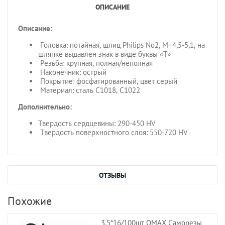
ОПИСАНИЕ
Описание:
Головка: потайная, шлиц Philips No2, M=4,5-5,1, на
шляпке выдавлен знак в виде буквы «Т»
Резьба: крупная, полная/неполная
Наконечник: острый
Покрытие: фосфатированный, цвет серый
Материал: сталь C1018, C1022
Дополнительно:
Твердость сердцевины: 290-450 HV
Твердость поверхностного слоя: 550-720 HV
ОТЗЫВЫ
Похожие
3,5*16/100шт OMAX Саморезы