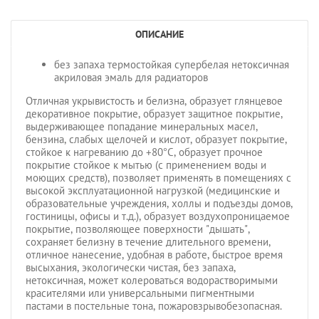
ОПИСАНИЕ
без запаха термостойкая супербелая нетоксичная
акриловая эмаль для радиаторов
Отличная укрывистость и белизна, образует глянцевое
декоративное покрытие, образует защитное покрытие,
выдерживающее попадание минеральных масел,
бензина, слабых щелочей и кислот, образует покрытие,
стойкое к нагреванию до +80°С, образует прочное
покрытие стойкое к мытью (с применением воды и
моющих средств), позволяет применять в помещениях с
высокой эксплуатационной нагрузкой (медицинские и
образовательные учреждения, холлы и подъезды домов,
гостиницы, офисы и т.д.), образует воздухопроницаемое
покрытие, позволяющее поверхности "дышать",
сохраняет белизну в течение длительного времени,
отличное нанесение, удобная в работе, быстрое время
высыхания, экологически чистая, без запаха,
нетоксичная, может колероваться водорастворимыми
красителями или универсальными пигментными
пастами в постельные тона, пожаровзрывобезопасная.