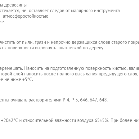
ды древесины
стекается, не оставляет следов от малярного инструмента
й атмосферостойкостью
ие.
истить от пыли, грязи и непрочно держащихся слоев старого покр
кты поверхности выровнять шпатлевкой по дереву.
ремешать. Наносить на подготовленную поверхность кистью, вали
Второй слой наносить после полного высыхания предыдущего слоя, 
е не ниже +5°С.
ты очищать растворителями Р-4, Р-5, 646, 647, 648.
 +20±2°С и относительной влажности воздуха 65±5%. При более н