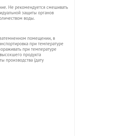
ние. Не рекомендуется смешивать
видуальной защиты органов
количеством воды.
м затемненном помещении, в
анспортировка при температуре
змораживать при температуре
и высохшего продукта
ты производства (дату