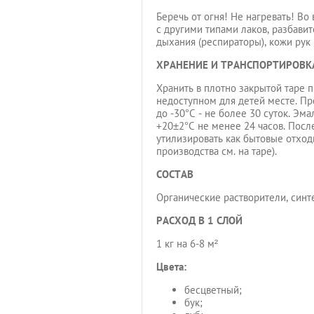
Беречь от огня! Не нагревать! В
с другими типами лаков, разбави
дыхания (респираторы), кожи рук 
ХРАНЕНИЕ И ТРАНСПОРТИРОВК
Хранить в плотно закрытой таре 
недоступном для детей месте. Пр
до -30°С - не более 30 суток. Э
+20±2°С не менее 24 часов. Посл
утилизировать как бытовые отход
производства см. на таре).
СОСТАВ
Органические растворители, синт
РАСХОД В 1 СЛОЙ
1 кг на 6-8 м²
Цвета:
бесцветный;
бук;