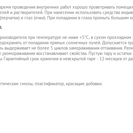
о время проведения внутренних работ хорошо проветривать помеще
телей и растворителей. При нанесении использовать средства инди
(перчатки) и глаз (очки). При попадании в глаза промыть большим 
А
производителя при температуре не ниже +5°С, в сухом прохладно
едохранять от попадания прямых солнечных лучей. Допускается тр
маль выдерживает не более 5 циклов замораживания-оттаивания. Ра
е размораживания восстанавливает свойства. Пустую тару и остатк
ы Гарантийный срок хранения в невскрытой таре - 12 месяцев от да
етические смолы, пластификатор, красящие добавки.