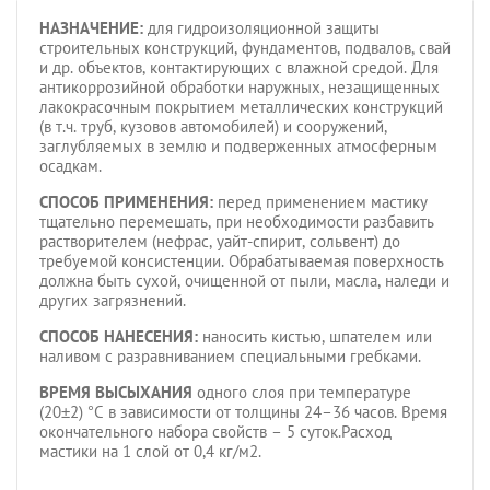
НАЗНАЧЕНИЕ:
для гидроизоляционной защиты
строительных конструкций, фундаментов, подвалов, свай
и др. объектов, контактирующих с влажной средой. Для
антикоррозийной обработки наружных, незащищенных
лакокрасочным покрытием металлических конструкций
(в т.ч. труб, кузовов автомобилей) и сооружений,
заглубляемых в землю и подверженных атмосферным
осадкам.
СПОСОБ ПРИМЕНЕНИЯ:
перед применением мастику
тщательно перемешать, при необходимости разбавить
растворителем (нефрас, уайт-спирит, сольвент) до
требуемой консистенции. Обрабатываемая поверхность
должна быть сухой, очищенной от пыли, масла, наледи и
других загрязнений.
СПОСОБ НАНЕСЕНИЯ:
наносить кистью, шпателем или
наливом с разравниванием специальными гребками.
ВРЕМЯ ВЫСЫХАНИЯ
одного слоя при температуре
(20±2) °C в зависимости от толщины 24–36 часов. Время
окончательного набора свойств – 5 суток.Расход
мастики на 1 слой от 0,4 кг/м2.