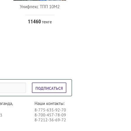
Унифлекс ТПП 10М2
Бикрост ХКП(10м2)
11460
8200
тенге
тенге
ПОДПИСАТЬСЯ
аганда,
Наши контакты:
8-775-635-92-70
8-700-457-78-09
73
8-7212-36-69-72