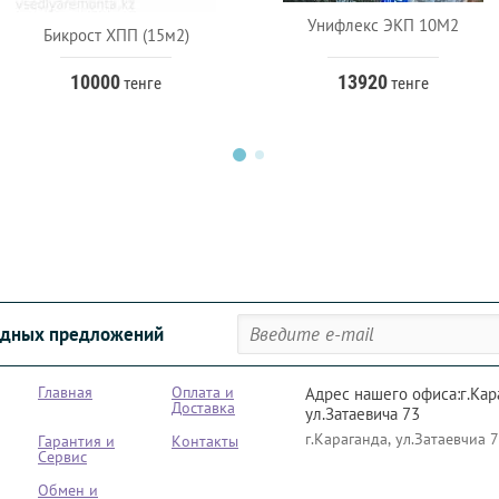
Унифлекс ЭКП 10М2
Бикрост ХПП (15м2)
10000
13920
тенге
тенге
годных предложений
Главная
Оплата и
Адрес нашего офиса:г.Кар
Доставка
ул.Затаевича 73
г.Караганда, ул.Затаевчиа 
Гарантия и
Контакты
Сервис
Обмен и