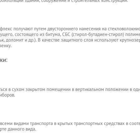
роизоляции зданий, сооружений и строительных конструкций.
флекс получают путем двустороннего нанесения на стекловолокн
ущего, состоящего из битума, СБС (стирол-бутадиен-стирол) поли
ьк, доломит и др.). В качестве защитного слоя используют крупноз
ленку.
ки:
ься в сухом закрытом помещении в вертикальном положении в один
иборов.
всеми видами транспорта в крытых транспортных средствах в соот
рте данного вида.