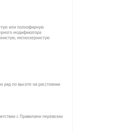
истую или полиэфирную
мерного модификатора
ернистую, мелкозернистую
 ряд по высоте на расстоянии
ветствии с Правилами перевозки